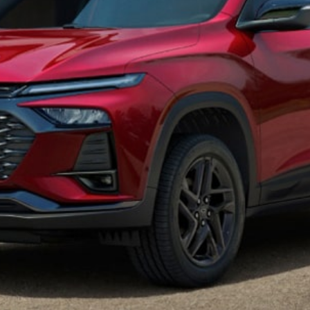
Servicios
Vehículos
OnStar
Repuestos
Tienda
Agendar cita
Agendar servicio