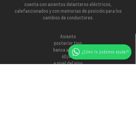
cuenta con asientos delanteros eléctricos,
calefaccionados y con memorias de posición para los
cambios de conductores.
Asiento
posterior
tipo
banca abatible
¿Cómo te podemos ayudar?
60/40
a nivel del piso
Apoyabrazos
central
Sunroof
panorámico
286 HP 488
km* ciclo EPA